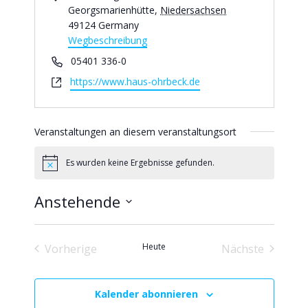
d
Georgsmarienhütte
,
Niedersachsen
r
49124
Germany
e
Wegbeschreibung
s
T
05401 336-0
s
e
W
https://www.haus-ohrbeck.de
e
l
e
e
b
f
s
Veranstaltungen an diesem veranstaltungsort
o
e
n
i
Es wurden keine Ergebnisse gefunden.
H
t
i
e
n
Anstehende
w
e
D
i
s
a
Heute
Vorherige
Nächste
t
Veranstaltungen
Veranstaltu
u
m
Kalender abonnieren
w