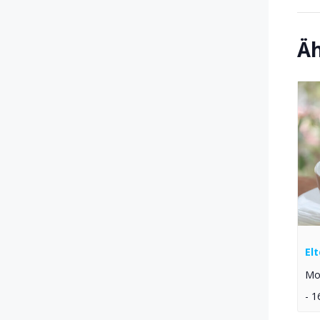
Äh
El
Mon
-
1