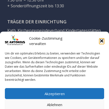
7:30 Uhr – 12:30 Uhr
+ Sonderöffnungszeit bis 13:30
TRÄGER DER EINRICHTUNG
Kath. Kirchengemeindeverband Kindertagesstätten
Georgsmarienhütte
Cookie-Zustimmung
verwalten
Vertreten durch Geschäftsführung
Yvonne Stuckenberg
Um dir ein optimales Erlebnis zu bieten, verwenden wir Technologien
wie Cookies, um Geräteinformationen zu speichern und/oder darauf
zuzugreifen. Wenn du diesen Technologien zustimmst, können wir
Auf dem Thie 7
Daten wie das Surfverhalten oder eindeutige IDs auf dieser Website
49124 Georgsmarienhütte
verarbeiten. Wenn du deine Zustimmung nicht erteilst oder
zurückziehst, können bestimmte Merkmale und Funktionen
beeinträchtigt werden.
Tel. 05401 864251
www.kath-gmh.de
Akzeptieren
Ablehnen
© 2026 Kindertagesstätte St. Antonius |
Impressum
|