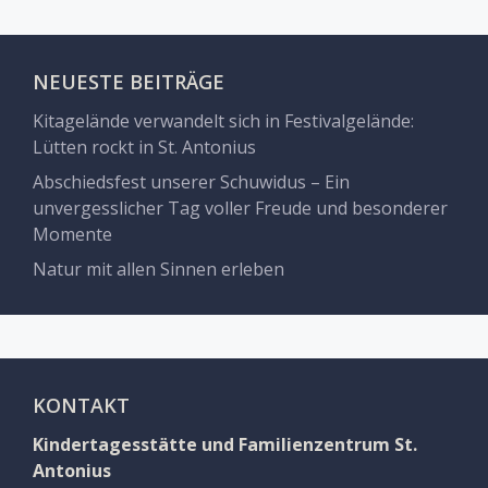
a
v
i
NEUESTE BEITRÄGE
g
Kitagelände verwandelt sich in Festivalgelände:
a
Lütten rockt in St. Antonius
t
Abschiedsfest unserer Schuwidus – Ein
unvergesslicher Tag voller Freude und besonderer
i
Momente
o
Natur mit allen Sinnen erleben
n
KONTAKT
Kindertagesstätte und Familienzentrum St.
Antonius