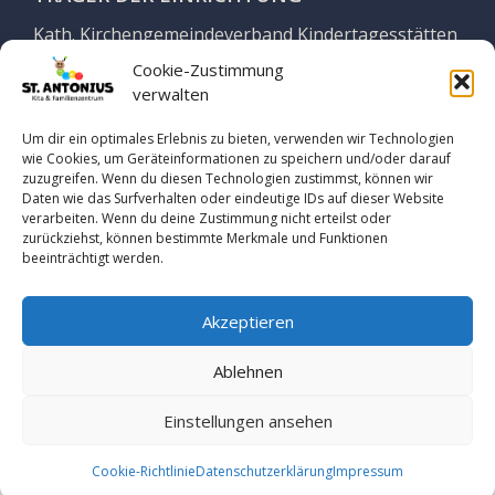
Kath. Kirchengemeindeverband Kindertagesstätten
Georgsmarienhütte
Cookie-Zustimmung
verwalten
Vertreten durch Geschäftsführung
Yvonne Stuckenberg
Um dir ein optimales Erlebnis zu bieten, verwenden wir Technologien
wie Cookies, um Geräteinformationen zu speichern und/oder darauf
zuzugreifen. Wenn du diesen Technologien zustimmst, können wir
Auf dem Thie 7
Daten wie das Surfverhalten oder eindeutige IDs auf dieser Website
49124 Georgsmarienhütte
verarbeiten. Wenn du deine Zustimmung nicht erteilst oder
zurückziehst, können bestimmte Merkmale und Funktionen
beeinträchtigt werden.
Tel. 05401 864251
www.kath-gmh.de
Akzeptieren
Ablehnen
© 2026 Kindertagesstätte St. Antonius |
Impressum
|
Datenschutz
Einstellungen ansehen
Cookie-Richtlinie
Datenschutzerklärung
Impressum